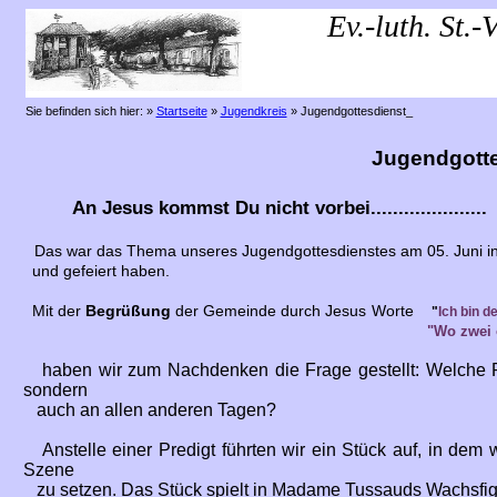
Ev.-luth. St.
Vic
Sie befinden sich hier:
»
Startseite
»
Jugendkreis
»
Jugendgottesdienst_
Jugendgotte
An Jesus kommst Du nicht vorbei.....................
Das war das Thema unseres Jugendgottesdienstes am 05. Juni in d
und gefeiert haben.
Mit der
Begrüßung
der Gemeinde durch Jesus Worte
"
Ich bin d
"Wo zwei 
haben wir zum Nachdenken die Frage gestellt: Welche R
sondern
auch an allen anderen Tagen?
Anstelle einer Predigt führten wir ein Stück auf, in de
Szene
zu setzen. Das Stück spielt in Madame Tussauds Wachsfigur